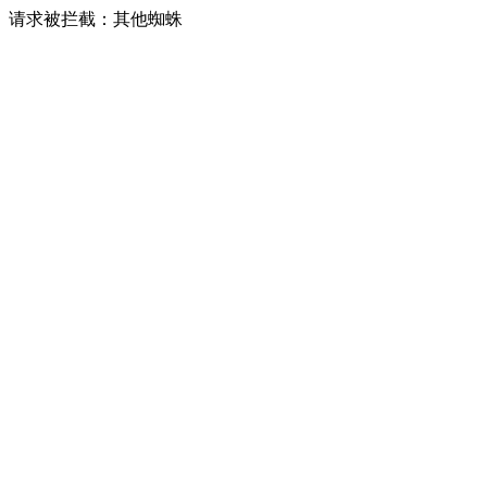
请求被拦截：其他蜘蛛