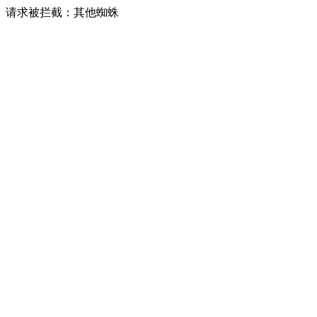
请求被拦截：其他蜘蛛