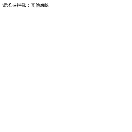
请求被拦截：其他蜘蛛