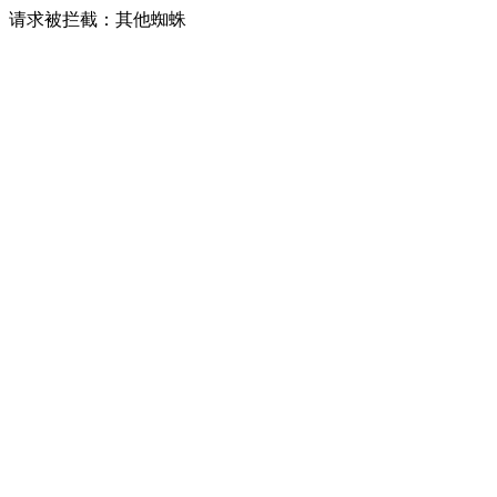
请求被拦截：其他蜘蛛