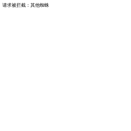
请求被拦截：其他蜘蛛