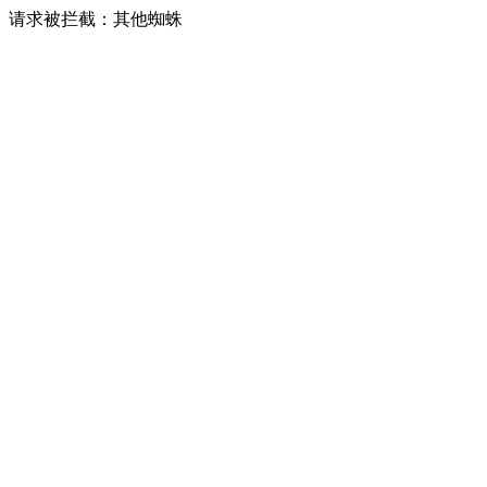
请求被拦截：其他蜘蛛