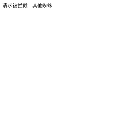
请求被拦截：其他蜘蛛