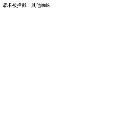
请求被拦截：其他蜘蛛