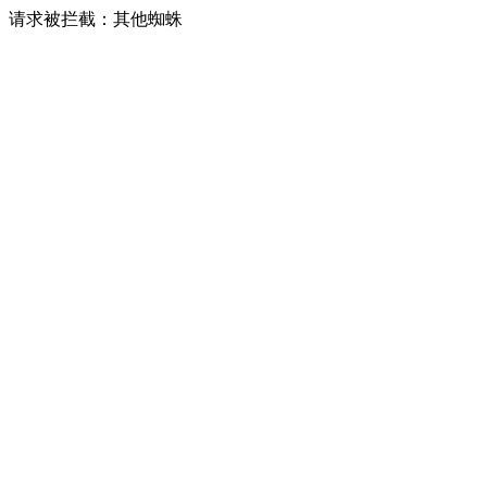
请求被拦截：其他蜘蛛