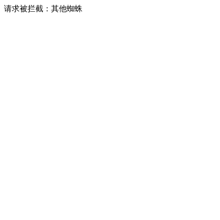
请求被拦截：其他蜘蛛