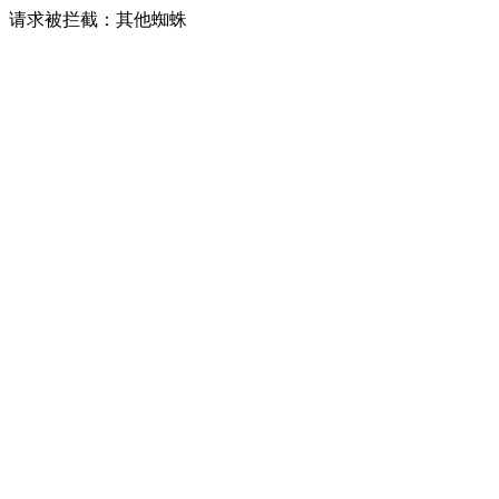
请求被拦截：其他蜘蛛