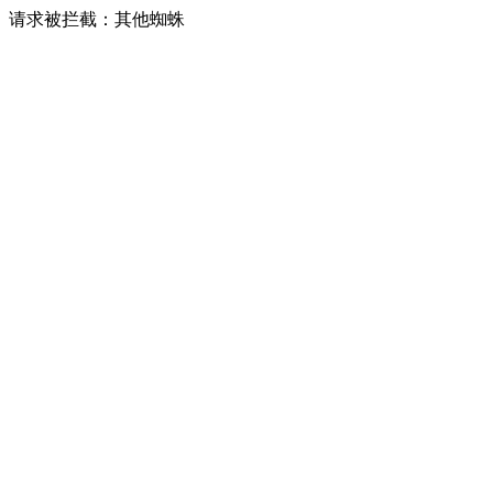
请求被拦截：其他蜘蛛