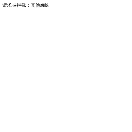
请求被拦截：其他蜘蛛