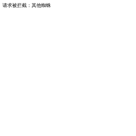
请求被拦截：其他蜘蛛