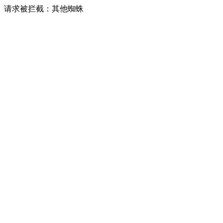
请求被拦截：其他蜘蛛