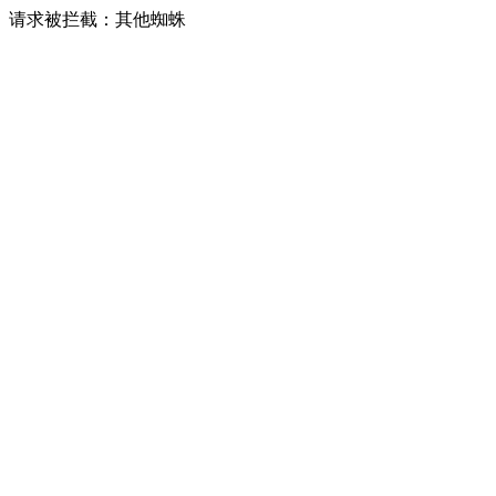
请求被拦截：其他蜘蛛