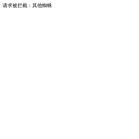
请求被拦截：其他蜘蛛