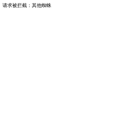
请求被拦截：其他蜘蛛