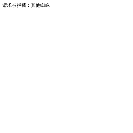
请求被拦截：其他蜘蛛