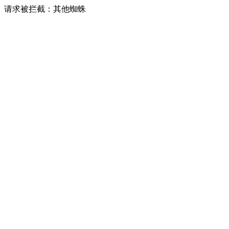
请求被拦截：其他蜘蛛