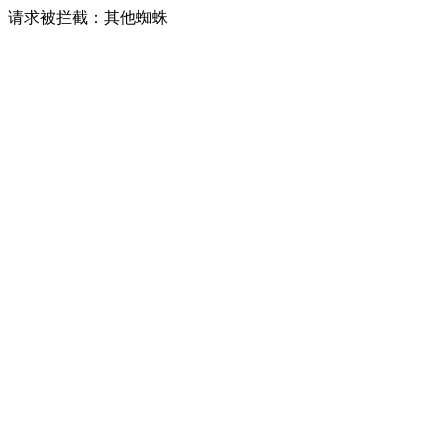
请求被拦截：其他蜘蛛