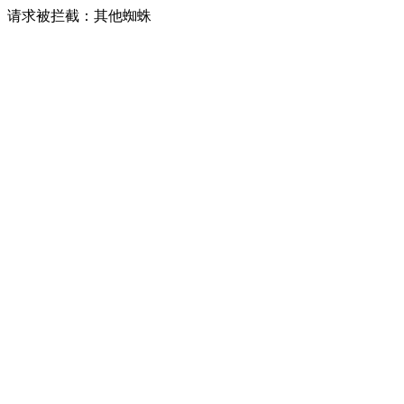
请求被拦截：其他蜘蛛