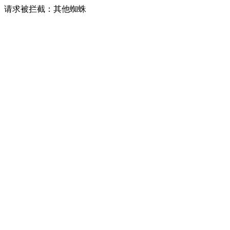
请求被拦截：其他蜘蛛