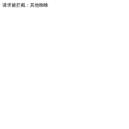
请求被拦截：其他蜘蛛