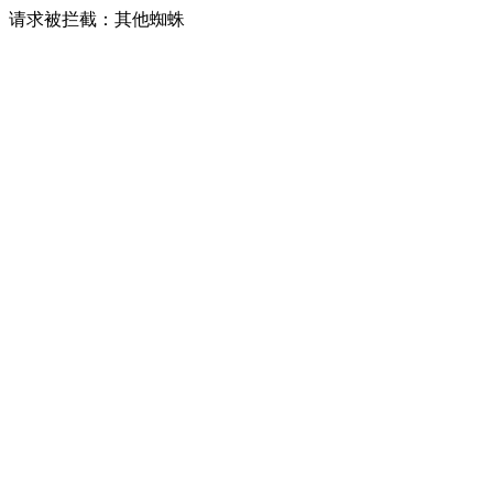
请求被拦截：其他蜘蛛