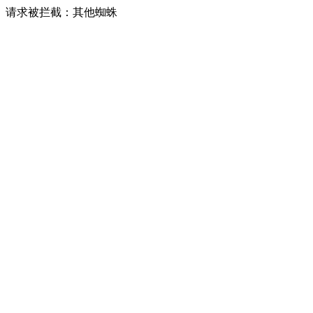
请求被拦截：其他蜘蛛