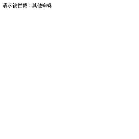
请求被拦截：其他蜘蛛