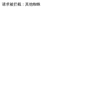
请求被拦截：其他蜘蛛