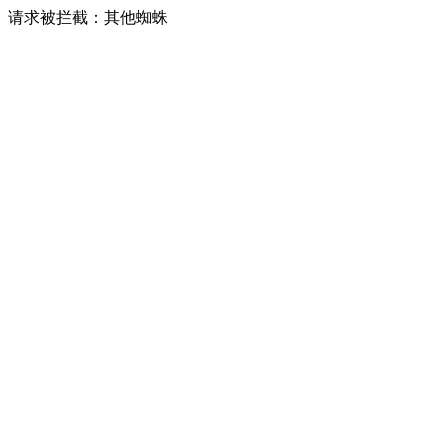
请求被拦截：其他蜘蛛