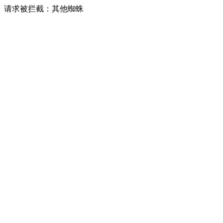
请求被拦截：其他蜘蛛