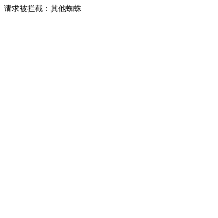
请求被拦截：其他蜘蛛