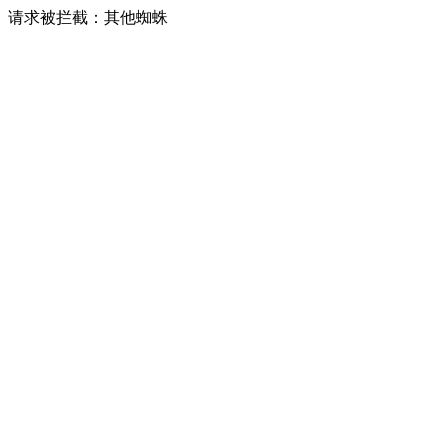
请求被拦截：其他蜘蛛