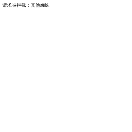
请求被拦截：其他蜘蛛