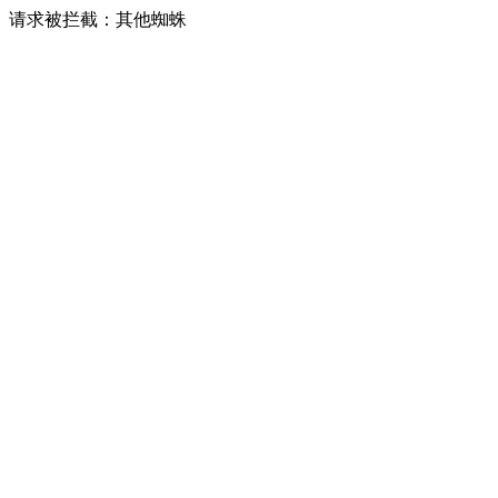
请求被拦截：其他蜘蛛