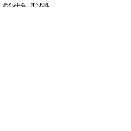
请求被拦截：其他蜘蛛