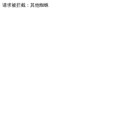
请求被拦截：其他蜘蛛