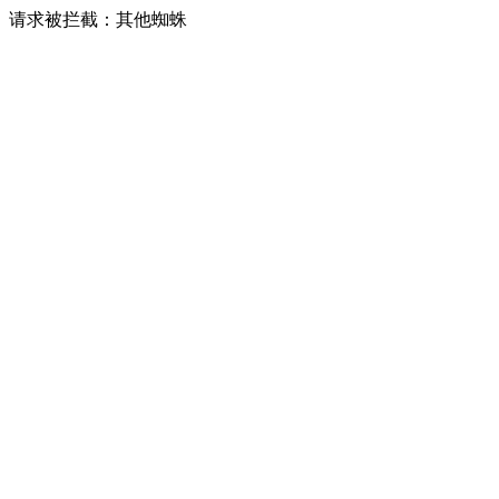
请求被拦截：其他蜘蛛