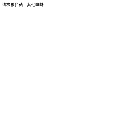
请求被拦截：其他蜘蛛