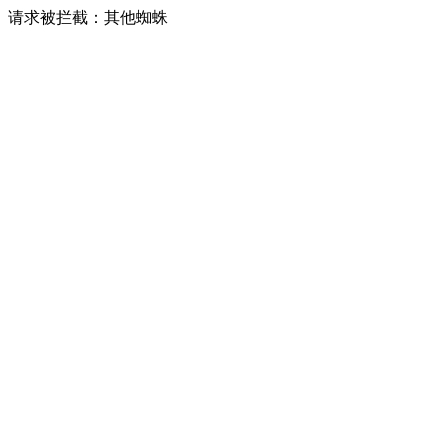
请求被拦截：其他蜘蛛