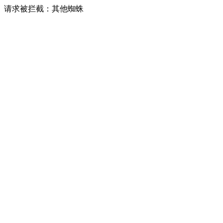
请求被拦截：其他蜘蛛