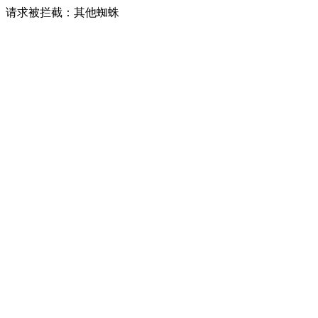
请求被拦截：其他蜘蛛