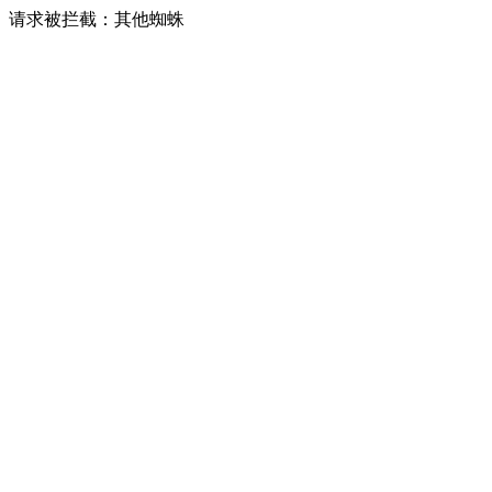
请求被拦截：其他蜘蛛