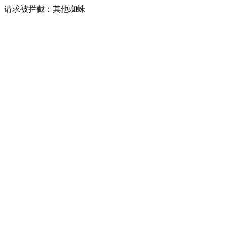
请求被拦截：其他蜘蛛