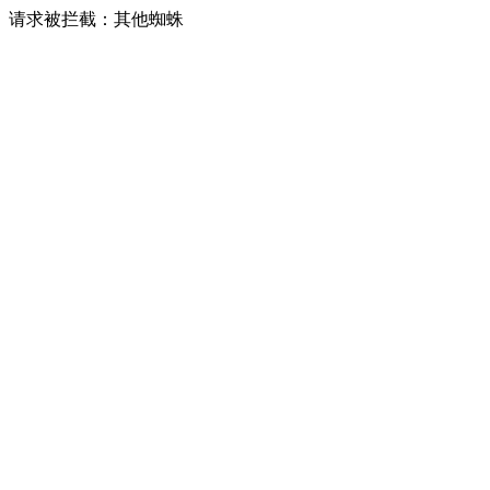
请求被拦截：其他蜘蛛