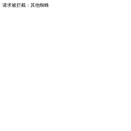
请求被拦截：其他蜘蛛