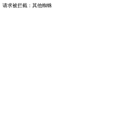
请求被拦截：其他蜘蛛