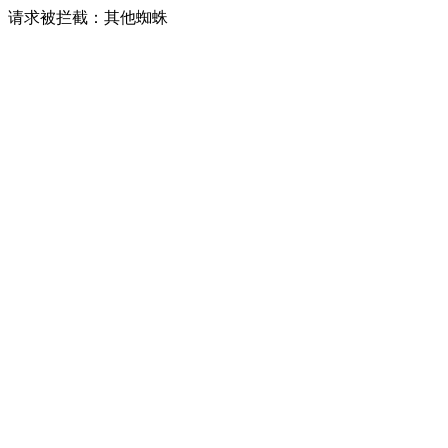
请求被拦截：其他蜘蛛