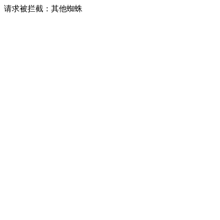
请求被拦截：其他蜘蛛