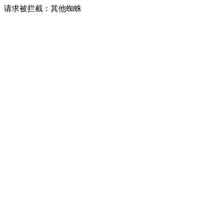
请求被拦截：其他蜘蛛