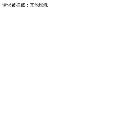
请求被拦截：其他蜘蛛